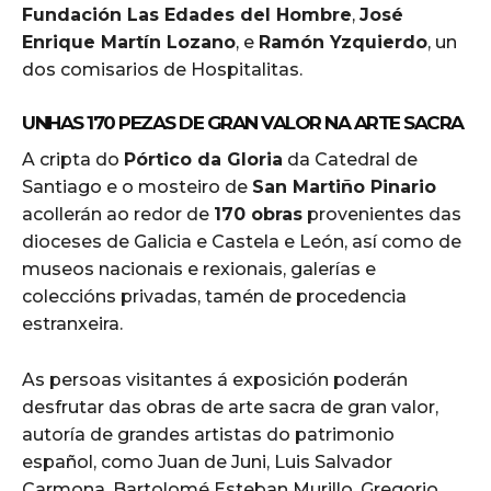
Fundación Las Edades del Hombre
,
José
Enrique Martín Lozano
, e
Ramón Yzquierdo
, un
dos comisarios de Hospitalitas.
UNHAS 170 PEZAS DE GRAN VALOR NA ARTE SACRA
A cripta do
Pórtico da Gloria
da Catedral de
Santiago e o mosteiro de
San Martiño Pinario
acollerán ao redor de
170 obras
provenientes das
dioceses de Galicia e Castela e León, así como de
museos nacionais e rexionais, galerías e
coleccións privadas, tamén de procedencia
estranxeira.
As persoas visitantes á exposición poderán
desfrutar das obras de arte sacra de gran valor,
autoría de grandes artistas do patrimonio
español, como Juan de Juni, Luis Salvador
Carmona, Bartolomé Esteban Murillo, Gregorio