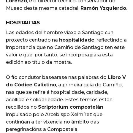
Lorenzo
, e o director técnico-conservador do
Museo desta mesma catedral,
Ramón Yzquierdo
.
HOSPITALITAS
Las edades del hombre viaxa a Santiago cun
proxecto centrado na
hospitalidade
, reflectindo a
importancia que no Camiño de Santiago ten este
valor e que, por tanto, se incorpora para esta
edición ao título da mostra.
O fío condutor basearase nas palabras do
Libro V
do Códice Calixtino
, a primeira guía do Camiño,
nas que se refire á hospitalidade, caridade,
acollida e solidariedade. Estes termos están
recollidos no
Scriptorium compostelán
impulsado polo Arcebispo Xelmírez que
continúan a ter vixencia no ámbito das
peregrinacións a Compostela.