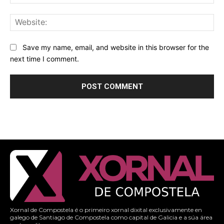
Web
Save my name, email, and website in this browser for the
next time I comment.
Xornal de Compostela é o primeiro xornal dixital exclusivamente en
galego de Santiago de Compostela como capital de Galicia e a súa área