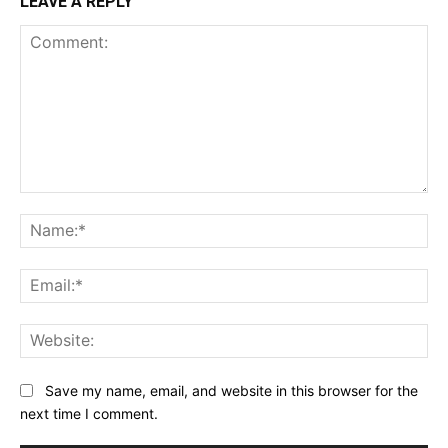
LEAVE A REPLY
Comment:
Na
Ema
Web
Save my name, email, and website in this browser for the
next time I comment.