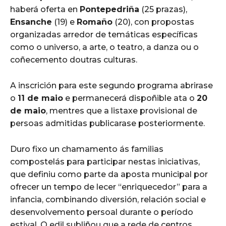
haberá oferta en
Pontepedriña
(25 prazas),
Ensanche
(19) e
Romaño
(20), con propostas
organizadas arredor de temáticas específicas
como o universo, a arte, o teatro, a danza ou o
coñecemento doutras culturas.
A inscrición para este segundo programa abrirase
o
11 de maio
e permanecerá dispoñible ata o
20
de maio
, mentres que a listaxe provisional de
persoas admitidas publicarase posteriormente.
Duro fixo un chamamento ás familias
compostelás para participar nestas iniciativas,
que definiu como parte da aposta municipal por
ofrecer un tempo de lecer “enriquecedor” para a
infancia, combinando diversión, relación social e
desenvolvemento persoal durante o período
estival. O edil subliñou que a rede de centros