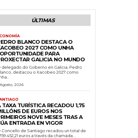
ÚLTIMAS
CONOMÍA
PEDRO BLANCO DESTACA O
XACOBEO 2027 COMO UNHA
“OPORTUNIDADE PARA
PROXECTAR GALICIA NO MUNDO
 delegado do Goberno en Galicia, Pedro
lanco, destacou o Xacobeo 2027 como
nha...
 Agosto, 2026
ANTIAGO
 TAXA TURÍSTICA RECADOU 1,75
MILLÓNS DE EUROS NOS
PRIMEIROS NOVE MESES TRAS A
SÚA ENTRADA EN VIGOR
 Concello de Santiago recadou un total de
.759.452,21 euros a través da chamada...