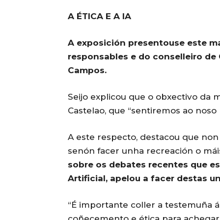
A ÉTICA E A IA
A exposición presentouse este ma
responsables e do conselleiro de 
Campos.
Seijo explicou que o obxectivo da m
Castelao, que “sentiremos ao noso 
A este respecto, destacou que non b
senón facer unha recreación o máis 
sobre os debates recentes que está
Artificial, apelou a facer destas un
“É importante coller a testemuña á
coñecemento e ética para achegar 