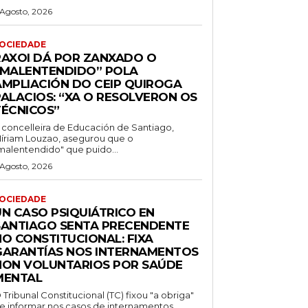
 Agosto, 2026
OCIEDADE
RAXOI DÁ POR ZANXADO O
“MALENTENDIDO” POLA
AMPLIACIÓN DO CEIP QUIROGA
PALACIOS: “XA O RESOLVERON OS
TÉCNICOS”
 concelleira de Educación de Santiago,
íriam Louzao, asegurou que o
malentendido" que puido...
 Agosto, 2026
OCIEDADE
UN CASO PSIQUIÁTRICO EN
SANTIAGO SENTA PRECENDENTE
NO CONSTITUCIONAL: FIXA
GARANTÍAS NOS INTERNAMENTOS
NON VOLUNTARIOS POR SAÚDE
MENTAL
 Tribunal Constitucional (TC) fixou "a obriga"
e informar nos casos de internamentos