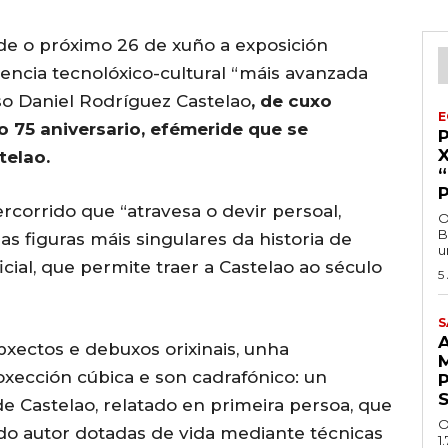
de o próximo 26 de xuño a exposición
eriencia tecnolóxico-cultural “máis avanzada
o Daniel Rodríguez Castelao
, de cuxo
E
 75 aniversario, efémeride que se
telao.
rcorrido que “atravesa o devir persoal,
O
B
 das figuras máis singulares da historia de
u
ficial, que permite traer a Castelao ao século
5
S
A
obxectos e debuxos orixinais, unha
xección cúbica e son cadrafónico: un
de Castelao, relatado en primeira persoa, que
O
do autor dotadas de vida mediante técnicas
1