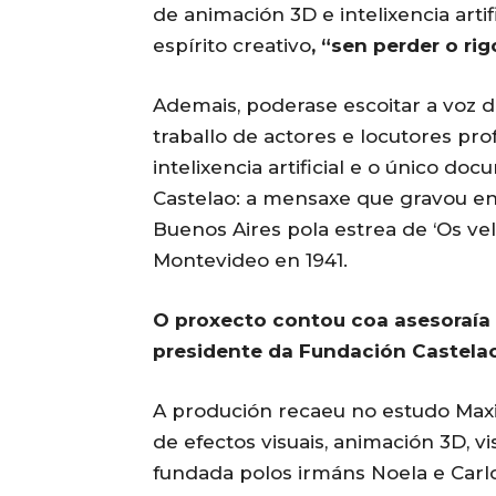
de animación 3D e intelixencia artif
espírito creativo
, “sen perder o ri
Ademais, poderase escoitar a voz d
traballo de actores e locutores prof
intelixencia artificial e o único 
Castelao: a mensaxe que gravou en
Buenos Aires pola estrea de ‘Os v
Montevideo en 1941.
O proxecto contou coa asesoraía e
presidente da Fundación Castelao
A produción recaeu no estudo Maxi
de efectos visuais, animación 3D, vi
fundada polos irmáns Noela e Carlo