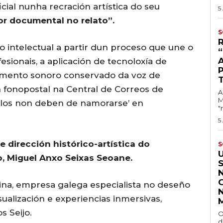
icial nunha recración artística do seu
5
gor documental no relato”.
S
o intelectual a partir dun proceso que une o
esionais, a aplicación de tecnoloxía de
documento sonoro conservado da voz de
 fonopostal na Central de Correos de
A
M
ellos non deben de namorarse’ en
"
5
 dirección histórico-artística do
S
, Miguel Anxo Seixas Seoane.
na, empresa galega especialista no deseño
sualización e experiencias inmersivas,
s Seijo.
O
d