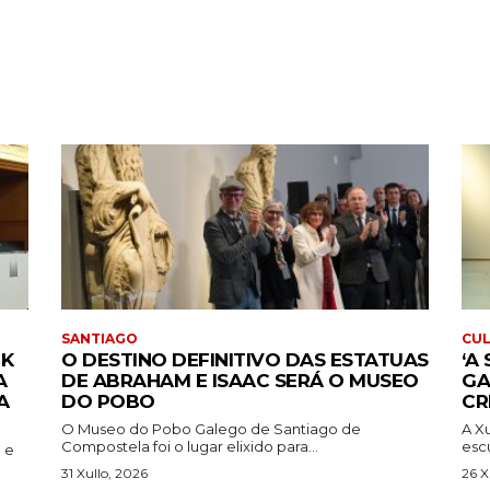
SANTIAGO
CU
CK
O DESTINO DEFINITIVO DAS ESTATUAS
‘A
A
DE ABRAHAM E ISAAC SERÁ O MUSEO
GA
A
DO POBO
CR
O Museo do Pobo Galego de Santiago de
A X
Compostela foi o lugar elixido para...
escu
 e
31 Xullo, 2026
26 X