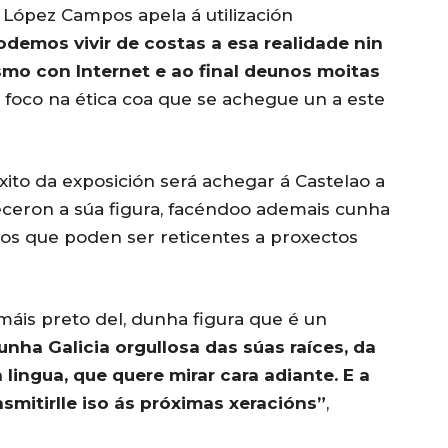
, López Campos apela á utilización
demos vivir de costas a esa realidade nin
mo con Internet e ao final deunos moitas
 foco na ética coa que se achegue un a este
ito da exposición será achegar á Castelao a
ceron a súa figura, facéndoo ademais cunha
licos que poden ser reticentes a proxectos
máis preto del, dunha figura que é un
unha Galicia orgullosa das súas raíces, da
a lingua, que quere mirar cara adiante. E a
smitirlle iso ás próximas xeracións”
,