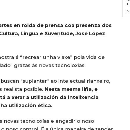
u
5
rtes en rolda de prensa coa presenza dos
Cultura, Lingua e Xuventude, José López
ostra é “recrear unha viaxe” pola vida de
lado” grazas ás novas tecnoloxías.
uscan “suplantar” ao intelectual rianxeiro,
realista posible.
Nesta mesma liña, e
 a xerar a utilización da Intelixencia
ha utilización ética.
s novas tecnoloxías e engadir o noso
o noso control. É a única maneira de tender