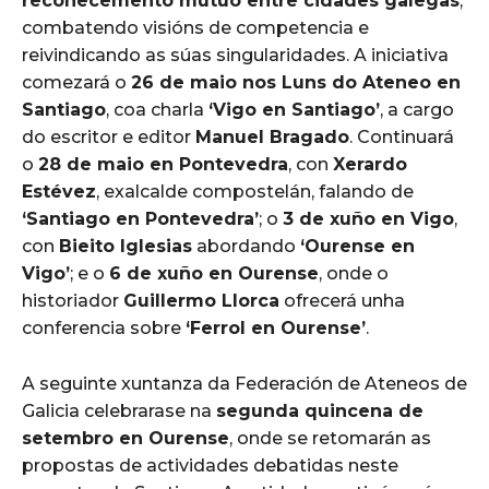
recoñecemento mutuo entre cidades galegas
,
combatendo visións de competencia e
reivindicando as súas singularidades. A iniciativa
comezará o
26 de maio nos Luns do Ateneo en
Santiago
, coa charla
‘Vigo en Santiago’
, a cargo
do escritor e editor
Manuel Bragado
. Continuará
o
28 de maio en Pontevedra
, con
Xerardo
Estévez
, exalcalde compostelán, falando de
‘Santiago en Pontevedra’
; o
3 de xuño en Vigo
,
con
Bieito Iglesias
abordando
‘Ourense en
Vigo’
; e o
6 de xuño en Ourense
, onde o
historiador
Guillermo Llorca
ofrecerá unha
conferencia sobre
‘Ferrol en Ourense’
.
A seguinte xuntanza da Federación de Ateneos de
Galicia celebrarase na
segunda quincena de
setembro en Ourense
, onde se retomarán as
propostas de actividades debatidas neste