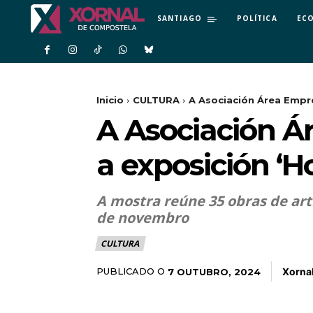
SANTIAGO
POLÍTICA
EC
Inicio
CULTURA
A Asociación Área Empre
A Asociación Á
a exposición ‘
A mostra reúne 35 obras de arti
de novembro
CULTURA
Xorna
PUBLICADO O
7 OUTUBRO, 2024