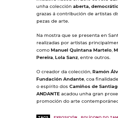
unha colección
aberta, democráti
grazas á contribución de artistas 
pezas de arte.
Na mostra que se presenta en San
realizadas por artistas principalm
como
Manuel Quintana Martelo
,
M
Pereira
,
Lola Sanz
, entre outros.
O creador da colección,
Ramón Álv
Fundación Andante
, coa finalida
o espírito dos
Camiños de Santiag
ANDANTE
acadou unha gran proxe
promoción do arte contemporáneo
TAGS
EXPOSICIÓN
POLÍGONO DO TA