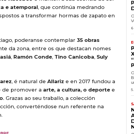
ca e atemporal
, que continúa medrando
dispostos a transformar hormas de zapato en
O
V
6
tiago, poderanse contemplar
35 obras
E
ente da zona, entre os que destacan nomes
asiá
,
Ramón Conde
,
Tino Canicoba
,
Suly
O
B
arez
, é natural de
Allariz
e en 2017 fundou a
u
de de promover a
arte, a cultura, o deporte
e
5
o
. Grazas ao seu traballo, a colección
S
cción, converténdose nun referente na
.
MBRE