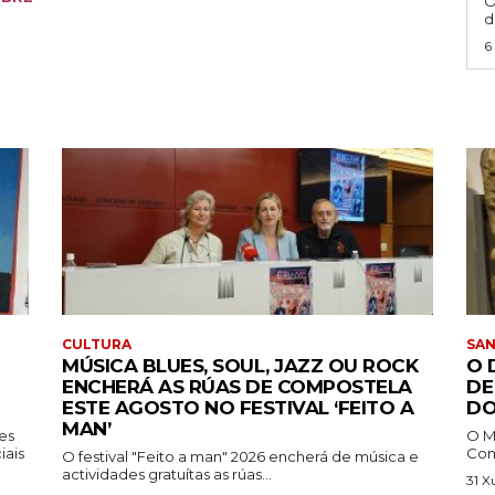
O
d
6
CULTURA
SA
MÚSICA BLUES, SOUL, JAZZ OU ROCK
O 
ENCHERÁ AS RÚAS DE COMPOSTELA
DE
ESTE AGOSTO NO FESTIVAL ‘FEITO A
DO
MAN’
tes
O M
iais
Comp
O festival "Feito a man" 2026 encherá de música e
actividades gratuítas as rúas...
31 X