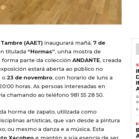
o Tambre (AAET)
inaugurará mañá,
7 de
ón titulada
“Hormas”
, unha mostra de
 forma parte da colección
ANDANTE
, creada
S
 exposición estará aberta ao público no
a o
23 de novembro
, con horario de luns a
 20:00 horas. As persoas interesadas en
via chamando ao teléfono 981 55 28 50.
A
a
6
 da horma de zapato, utilizada como
sciplinas artísticas, que van desde a pintura
P
buxo, ou mesmo a danza e a música. Esta
A
nto Xacobeo
e mantén a súa esencia de ser