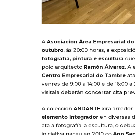
A
Asociación Área Empresarial d
outubro
, ás 20:00 horas, a exposici
fotografía, pintura e escultura
que
polo arquitecto
Ramón Álvarez
. A
Centro Empresarial do Tambre
at
venres de 9:00 a 14:00 e de 16:00 a
visitala deberán concertar cita pre
A colección
ANDANTE
xira arredor
elemento integrador
en diversas di
ata a fotografía, a escultura, o de
iniciativa naceu en 2010 co
Ano Sa