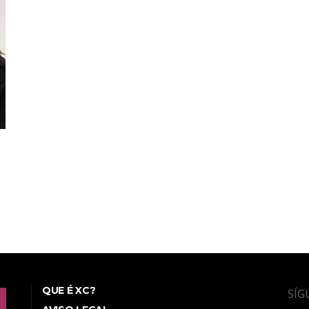
QUE É XC?
SÍG