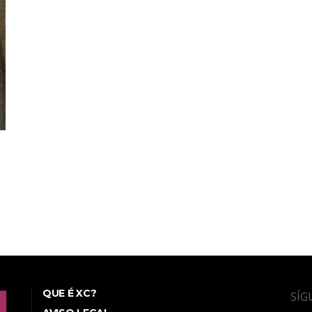
QUE É XC?
SÍG