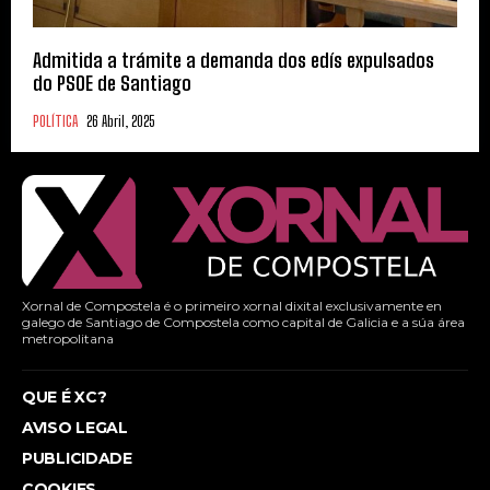
Admitida a trámite a demanda dos edís expulsados
do PSOE de Santiago
POLÍTICA
26 Abril, 2025
Xornal de Compostela é o primeiro xornal dixital exclusivamente en
galego de Santiago de Compostela como capital de Galicia e a súa área
metropolitana
QUE É XC?
AVISO LEGAL
PUBLICIDADE
COOKIES