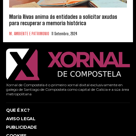
María Rivas anima ás entidades a solicitar axudas
para recuperar a memoria histórica
M. AMBIENTE E PATRIMONIO
11 Setembro, 2024
Xornal de Compostela é o primeiro xornal dixital exclusivamente en
galego de Santiago de Compostela como capital de Galicia e a súa área
metropolitana
QUE É XC?
AVISO LEGAL
PUBLICIDADE
COOKIES