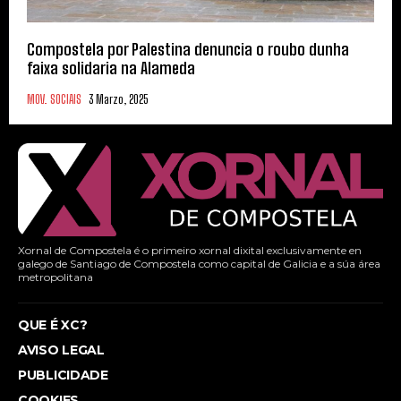
Compostela por Palestina denuncia o roubo dunha
faixa solidaria na Alameda
MOV. SOCIAIS
3 Marzo, 2025
Xornal de Compostela é o primeiro xornal dixital exclusivamente en
galego de Santiago de Compostela como capital de Galicia e a súa área
metropolitana
QUE É XC?
AVISO LEGAL
PUBLICIDADE
COOKIES