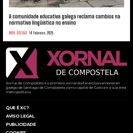
A comunidade educativa galega reclama cambios na
normativa lingüística no ensino
MOV. SOCIAIS
14 Febreiro, 2025
Xornal de Compostela é o primeiro xornal dixital exclusivamente en
galego de Santiago de Compostela como capital de Galicia e a súa área
metropolitana
QUE É XC?
AVISO LEGAL
PUBLICIDADE
COOKIES