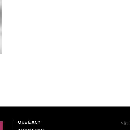
QUE É XC?
SÍG