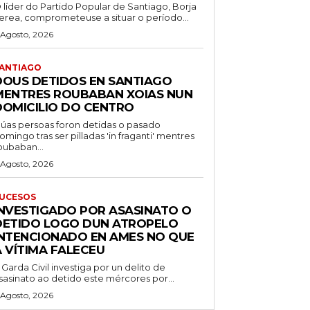
 líder do Partido Popular de Santiago, Borja
erea, comprometeuse a situar o período...
 Agosto, 2026
ANTIAGO
DOUS DETIDOS EN SANTIAGO
MENTRES ROUBABAN XOIAS NUN
DOMICILIO DO CENTRO
úas persoas foron detidas o pasado
omingo tras ser pilladas 'in fraganti' mentres
oubaban...
 Agosto, 2026
UCESOS
INVESTIGADO POR ASASINATO O
DETIDO LOGO DUN ATROPELO
INTENCIONADO EN AMES NO QUE
A VÍTIMA FALECEU
 Garda Civil investiga por un delito de
sasinato ao detido este mércores por...
 Agosto, 2026