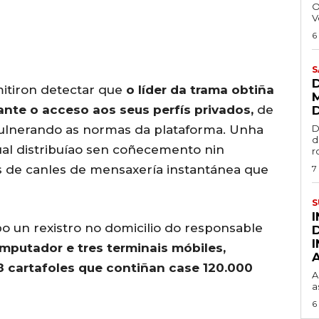
O
V
6
S
mitiron detectar que
o líder da trama obtiña
nte o acceso aos seus perfís privados,
de
 vulnerando as normas da plataforma. Unha
D
d
ual distribuíao sen coñecemento nin
r
s de canles de mensaxería instantánea que
7
S
bo un rexistro no domicilio do responsable
mputador e tres terminais móbiles,
8 cartafoles que contiñan case 120.000
A
a
6