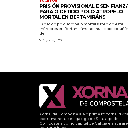
SUCESOS
PRISIÓN PROVISIONAL E SEN FIANZ
PARA O DETIDO POLO ATROPELO
MORTAL EN BERTAMIRÁNS
O detido polo atropelo mortal sucedido este
mércores en Bertamiráns, no municipio coruñé
de...
7 Agosto, 2026
Xornal de Compostela é o primeiro xornal dixita
exclusivamente en galego de Santiago de
Compostela como capital de Galicia e a súa ár
metropolitana