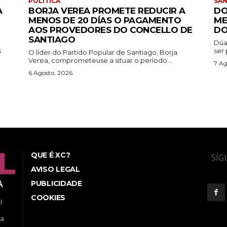
POLÍTICA
SA
A
BORJA VEREA PROMETE REDUCIR A
DO
MENOS DE 20 DÍAS O PAGAMENTO
ME
AOS PROVEDORES DO CONCELLO DE
DO
SANTIAGO
Dúa
s
ser 
O líder do Partido Popular de Santiago, Borja
Verea, comprometeuse a situar o período...
7 Ag
6 Agosto, 2026
QUE É XC?
SÍG
AVISO LEGAL
PUBLICIDADE
COOKIES
l
ea