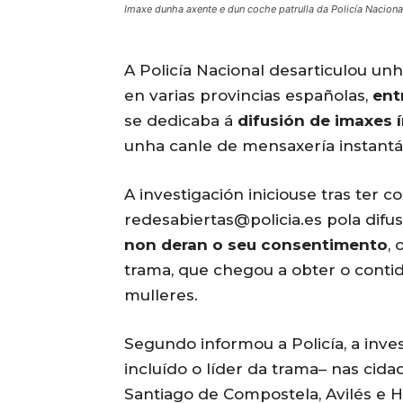
Imaxe dunha axente e dun coche patrulla da Policía Nacion
A Policía Nacional desarticulou unh
en varias provincias españolas,
ent
se dedicaba á
difusión de imaxes 
unha canle de mensaxería instantá
A investigación iniciouse tras ter
redesabiertas@policia.es pola difu
non deran o seu consentimento
, 
trama, que chegou a obter o conti
mulleres.
Segundo informou a Policía, a inve
incluído o líder da trama– nas cida
Santiago de Compostela, Avilés e Ho