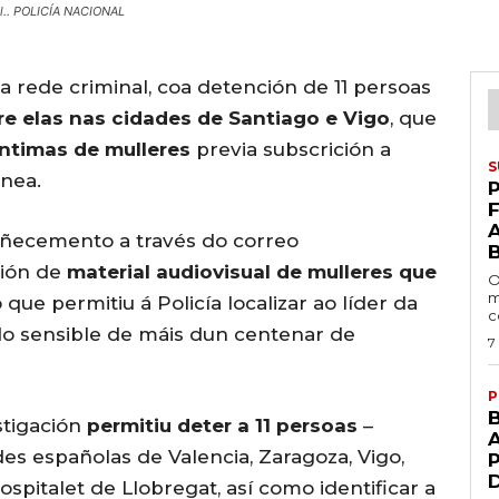
al.. POLICÍA NACIONAL
a rede criminal, coa detención de 11 persoas
re elas nas cidades de Santiago e Vigo
, que
íntimas de mulleres
previa subscrición a
S
nea.
P
 coñecemento a través do correo
sión de
material audiovisual de mulleres que
O
m
o que permitiu á Policía localizar ao líder da
c
do sensible de máis dun centenar de
7
P
stigación
permitiu deter a 11 persoas
–
A
des españolas de Valencia, Zaragoza, Vigo,
spitalet de Llobregat, así como identificar a