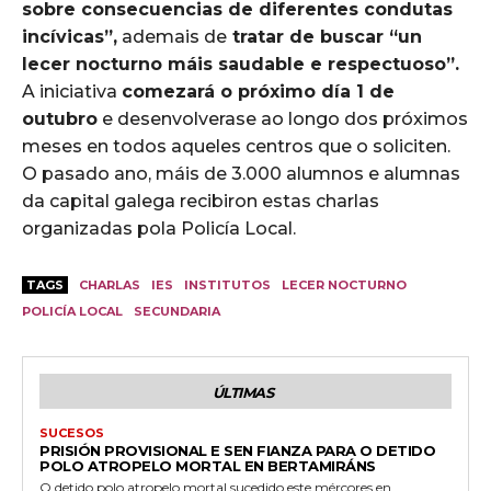
sobre consecuencias de diferentes condutas
incívicas”,
ademais de
tratar de buscar “un
lecer nocturno máis saudable e respectuoso”.
A iniciativa
comezará o próximo día 1 de
outubro
e desenvolverase ao longo dos próximos
meses en todos aqueles centros que o soliciten.
O pasado ano, máis de 3.000 alumnos e alumnas
da capital galega recibiron estas charlas
organizadas pola Policía Local.
TAGS
CHARLAS
IES
INSTITUTOS
LECER NOCTURNO
POLICÍA LOCAL
SECUNDARIA
ÚLTIMAS
SUCESOS
PRISIÓN PROVISIONAL E SEN FIANZA PARA O DETIDO
POLO ATROPELO MORTAL EN BERTAMIRÁNS
O detido polo atropelo mortal sucedido este mércores en