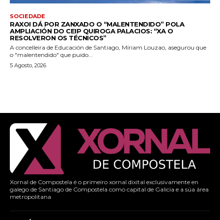
SOCIEDADE
RAXOI DÁ POR ZANXADO O “MALENTENDIDO” POLA
AMPLIACIÓN DO CEIP QUIROGA PALACIOS: “XA O
RESOLVERON OS TÉCNICOS”
A concelleira de Educación de Santiago, Míriam Louzao, asegurou que
o "malentendido" que puido...
5 Agosto, 2026
Xornal de Compostela é o primeiro xornal dixital exclusivamente en
galego de Santiago de Compostela como capital de Galicia e a súa área
metropolitana