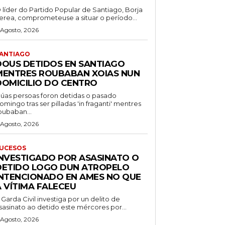
 líder do Partido Popular de Santiago, Borja
erea, comprometeuse a situar o período...
 Agosto, 2026
ANTIAGO
DOUS DETIDOS EN SANTIAGO
MENTRES ROUBABAN XOIAS NUN
DOMICILIO DO CENTRO
úas persoas foron detidas o pasado
omingo tras ser pilladas 'in fraganti' mentres
oubaban...
 Agosto, 2026
UCESOS
INVESTIGADO POR ASASINATO O
DETIDO LOGO DUN ATROPELO
INTENCIONADO EN AMES NO QUE
A VÍTIMA FALECEU
 Garda Civil investiga por un delito de
sasinato ao detido este mércores por...
 Agosto, 2026