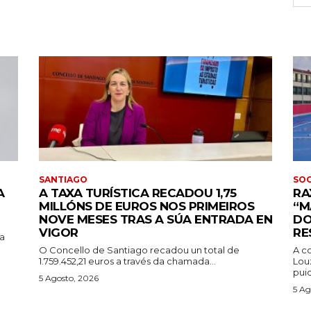
SANTIAGO
SOC
A
A TAXA TURÍSTICA RECADOU 1,75
RA
MILLÓNS DE EUROS NOS PRIMEIROS
“M
NOVE MESES TRAS A SÚA ENTRADA EN
DO
VIGOR
RE
da
O Concello de Santiago recadou un total de
A c
1.759.452,21 euros a través da chamada...
Lou
puid
5 Agosto, 2026
5 Ag