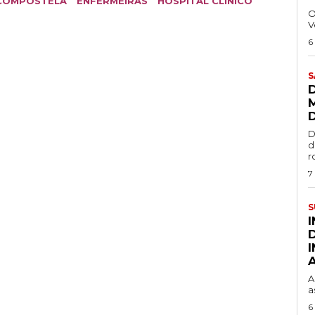
COMPOSTELA
ENFERMEIRAS
HOSPITAL CLÍNICO
O
V
6
S
D
d
r
7
S
A
a
6