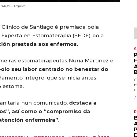
NTIAGO - Arquivo
 Clínico de Santiago é premiada pola
 Experta en Estomaterapia (SEDE) pola
ción prestada aos enfermos.
S
P
rmeiras estomaterapeutas Nuria Martínez e
olo seu labor centrado no benestar do
amento íntegro, que se inicia antes,
O
m
o estoma.
c
7
sanitaria nun comunicado,
destaca a
dos”, así como o “compromiso da
P
atención enfermeira”.
A