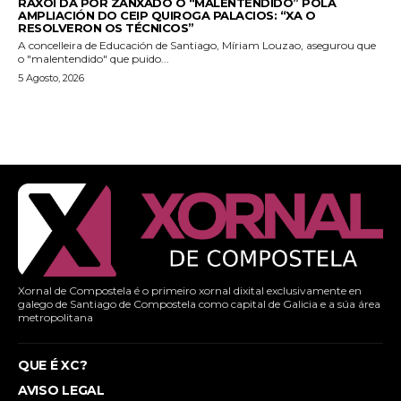
RAXOI DÁ POR ZANXADO O “MALENTENDIDO” POLA
AMPLIACIÓN DO CEIP QUIROGA PALACIOS: “XA O
RESOLVERON OS TÉCNICOS”
A concelleira de Educación de Santiago, Míriam Louzao, asegurou que
o "malentendido" que puido...
5 Agosto, 2026
Xornal de Compostela é o primeiro xornal dixital exclusivamente en
galego de Santiago de Compostela como capital de Galicia e a súa área
metropolitana
QUE É XC?
AVISO LEGAL