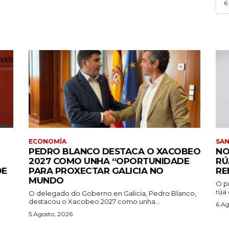
6
ECONOMÍA
SA
PEDRO BLANCO DESTACA O XACOBEO
NO
2027 COMO UNHA “OPORTUNIDADE
RÚ
DE
PARA PROXECTAR GALICIA NO
RE
MUNDO
O p
rúa
O delegado do Goberno en Galicia, Pedro Blanco,
destacou o Xacobeo 2027 como unha...
6 Ag
5 Agosto, 2026