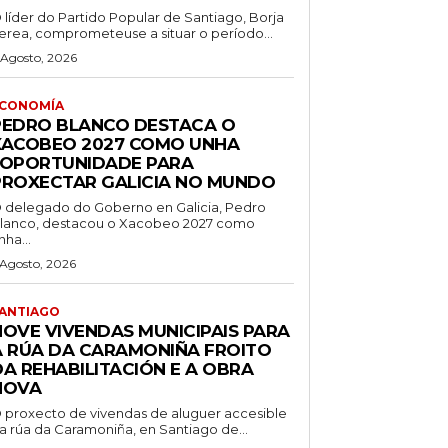
 líder do Partido Popular de Santiago, Borja
erea, comprometeuse a situar o período...
 Agosto, 2026
CONOMÍA
PEDRO BLANCO DESTACA O
XACOBEO 2027 COMO UNHA
“OPORTUNIDADE PARA
PROXECTAR GALICIA NO MUNDO
 delegado do Goberno en Galicia, Pedro
lanco, destacou o Xacobeo 2027 como
nha...
 Agosto, 2026
ANTIAGO
NOVE VIVENDAS MUNICIPAIS PARA
A RÚA DA CARAMONIÑA FROITO
DA REHABILITACIÓN E A OBRA
NOVA
 proxecto de vivendas de aluguer accesible
a rúa da Caramoniña, en Santiago de...