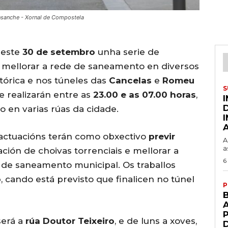
Ensanche - Xornal de Compostela
 este
30 de setembro
unha serie de
a mellorar a rede de saneamento en diversos
stórica e nos túneles das
Cancelas
e
Romeu
S
se realizarán entre as
23.00 e as 07.00 horas
,
co en varias rúas da cidade.
 actuacións terán como obxectivo
previr
A
a
ión de choivas torrenciais e mellorar a
6
de saneamento municipal. Os traballos
o
, cando está previsto que finalicen no túnel
P
A
será a
rúa Doutor Teixeiro
, e de luns a xoves,