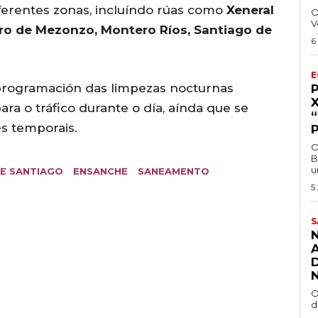
diferentes zonas, incluíndo rúas como
Xeneral
O
V
dro de Mezonzo, Montero Ríos, Santiago de
6
E
programación das limpezas nocturnas
ara o tráfico durante o día, aínda que se
s temporais.
O
B
u
E SANTIAGO
ENSANCHE
SANEAMENTO
5
S
O
d