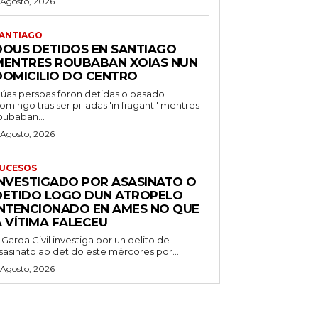
 Agosto, 2026
ANTIAGO
DOUS DETIDOS EN SANTIAGO
MENTRES ROUBABAN XOIAS NUN
DOMICILIO DO CENTRO
úas persoas foron detidas o pasado
omingo tras ser pilladas 'in fraganti' mentres
oubaban...
 Agosto, 2026
UCESOS
INVESTIGADO POR ASASINATO O
DETIDO LOGO DUN ATROPELO
INTENCIONADO EN AMES NO QUE
A VÍTIMA FALECEU
 Garda Civil investiga por un delito de
sasinato ao detido este mércores por...
 Agosto, 2026