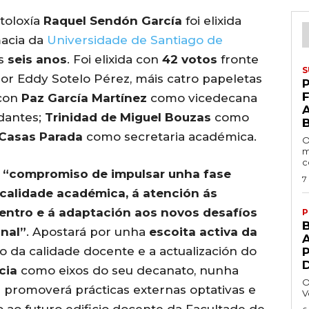
toloxía
Raquel Sendón García
foi elixida
macia da
Universidade de Santiago de
os
seis anos
. Foi elixida con
42 votos
fronte
S
or Eddy Sotelo Pérez, máis catro papeletas
P
 con
Paz García Martínez
como vicedecana
dantes;
Trinidad de Miguel Bouzas
como
 Casas Parada
como secretaria académica.
O
m
c
o
“compromiso de impulsar unha fase
7
calidade académica, á atención ás
ntro e á adaptación aos novos desafíos
P
onal”
. Apostará por unha
escoita activa da
A
zo da calidade docente e a actualización do
cia
como eixos do seu decanato, nunha
O
 promoverá prácticas externas optativas e
V
o ao futuro edificio docente da Facultade de