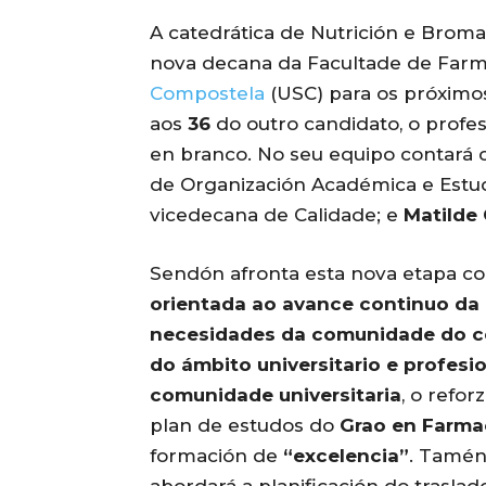
A catedrática de Nutrición e Broma
nova decana da Facultade de Far
Compostela
(USC) para os próxim
aos
36
do outro candidato, o profes
en branco. No seu equipo contará
de Organización Académica e Estu
vicedecana de Calidade; e
Matilde
Sendón afronta esta nova etapa c
orientada ao avance continuo da 
necesidades da comunidade do ce
do ámbito universitario e profesi
comunidade universitaria
, o refor
plan de estudos do
Grao en Farma
formación de
“excelencia”
. Tamén
abordará a planificación do traslad