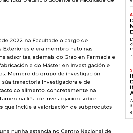
6
S
D
de 2022 na Facultade o cargo de
d
s Exteriores e era membro nato nas
r
7
ns adscritas, ademais do Grao en Farmacia e
fabricación e do Máster en Investigación e
S
. Membro do grupo de investigación
 súa traxectoria investigadora e de
ntacto co alimento, concretamente na
tamén na liña de investigación sobre
A
a
es
que inclúe a valorización de subprodutos
6
euna nunha estancia no Centro Nacional de