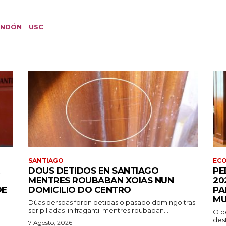
ENDÓN
USC
SANTIAGO
EC
DOUS DETIDOS EN SANTIAGO
PE
MENTRES ROUBABAN XOIAS NUN
20
DE
DOMICILIO DO CENTRO
PA
M
Dúas persoas foron detidas o pasado domingo tras
ser pilladas 'in fraganti' mentres roubaban...
O d
des
7 Agosto, 2026