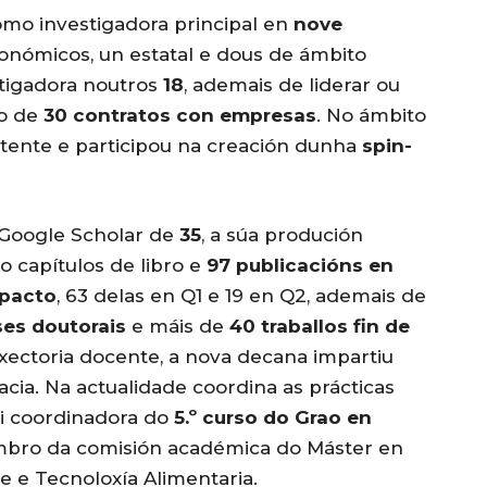
omo investigadora principal en
nove
onómicos, un estatal e dous de ámbito
tigadora noutros
18
, ademais de liderar ou
to de
30 contratos con empresas
. No ámbito
atente e participou na creación dunha
spin-
Google Scholar de
35
, a súa produción
ito capítulos de libro e
97 publicacións en
mpacto
, 63 delas en Q1 e 19 en Q2, ademais de
ses doutorais
e máis de
40 traballos fin de
axectoria docente, a nova decana impartiu
ia. Na actualidade coordina as prácticas
foi coordinadora do
5.º curso do Grao en
bro da comisión académica do Máster en
e e Tecnoloxía Alimentaria.