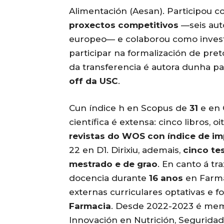
Alimentación (Aesan). Participou c
proxectos competitivos
—seis aut
europeo— e colaborou como inves
participar na formalización de pre
da transferencia é autora dunha p
off da USC
.
Cun índice h en Scopus de
31
e en 
científica é extensa: cinco libros, o
revistas do WOS con índice de i
22 en D1. Dirixiu, ademais,
cinco te
mestrado e de grao
. En canto á tr
docencia durante
16 anos
en Farmac
externas curriculares optativas e 
Farmacia
. Desde 2022-2023 é mem
Innovación en Nutrición, Seguridad