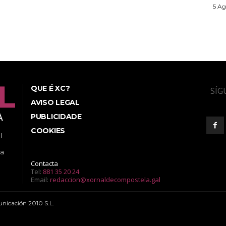
5 Ag
QUE É XC?
SÍG
AVISO LEGAL
PUBLICIDADE
COOKIES
l
ea
Contacta
Tel:
881 35 20 24
Email:
redaccion@xornaldecompostela.gal
nicación 2010 S.L.