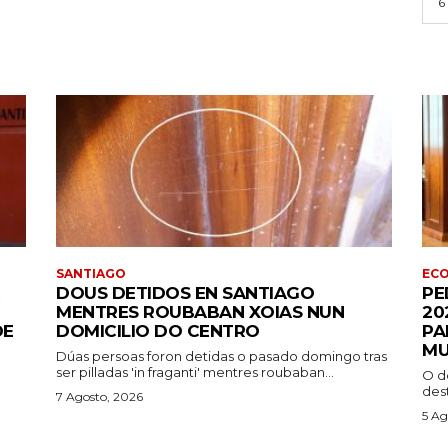
6
SANTIAGO
EC
DOUS DETIDOS EN SANTIAGO
PE
MENTRES ROUBABAN XOIAS NUN
20
DE
DOMICILIO DO CENTRO
PA
M
Dúas persoas foron detidas o pasado domingo tras
ser pilladas 'in fraganti' mentres roubaban...
O d
des
7 Agosto, 2026
5 Ag