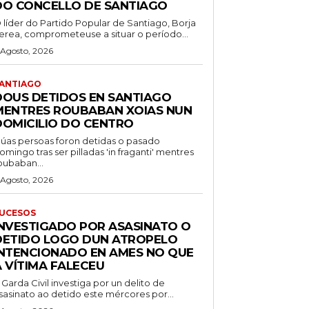
DO CONCELLO DE SANTIAGO
 líder do Partido Popular de Santiago, Borja
erea, comprometeuse a situar o período...
 Agosto, 2026
ANTIAGO
DOUS DETIDOS EN SANTIAGO
MENTRES ROUBABAN XOIAS NUN
DOMICILIO DO CENTRO
úas persoas foron detidas o pasado
omingo tras ser pilladas 'in fraganti' mentres
oubaban...
 Agosto, 2026
UCESOS
INVESTIGADO POR ASASINATO O
DETIDO LOGO DUN ATROPELO
INTENCIONADO EN AMES NO QUE
A VÍTIMA FALECEU
 Garda Civil investiga por un delito de
sasinato ao detido este mércores por...