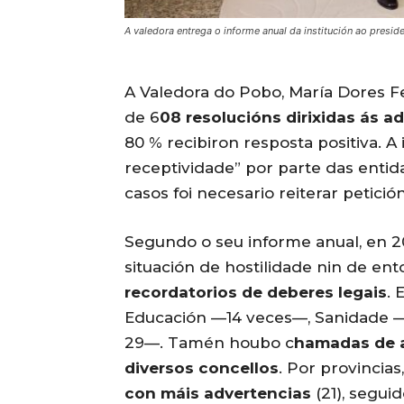
A valedora entrega o informe anual da institución ao pres
A Valedora do Pobo, María Dores F
de 6
08 resolucións dirixidas ás a
80 % recibiron resposta positiva. A
receptividade” por parte das entida
casos foi necesario reiterar petició
Segundo o seu informe anual, en 
situación de hostilidade nin de e
recordatorios de deberes legais
. 
Educación —14 veces—, Sanidade —
29—. Tamén houbo c
hamadas de a
diversos concellos
. Por provincias
con máis advertencias
(21), seguid