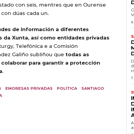
istado con seis, mentres que en Ourense
O
 con dúas cada un.
V
6
tudes de información a diferentes
S
s da Xunta, así como entidades privadas
urgy, Telefónica e a Comisión
ández Galiño subliñou que
todas as
D
colaborar para garantir a protección
d
a
.
r
7
S
EMORESAS PRIVADAS
POLÍTICA
SANTIAGO
S
A
A
a