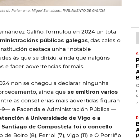
idente do Parlamento, Miguel Santalices.. PARLAMENTO DE GALICIA
ernández Galiño, formulou en 2024 un total
dministracións públicas galegas
, das cales o
 institución destaca unha “notable
S
des ás que se dirixiu, aínda que nalgúns
P
ns e facer advertencias formais.
2024 non se chegou a declarar ningunha
O
m
ntorpecemento, aínda que
se emitiron varios
c
Entre as consellerías máis advertidas figuran
7
9— e Facenda e Administración Pública —
tención á Universidade de Vigo e a
P
,
Santiago de Compostela foi o concello
A
o de Boiro (8), Ferrol (7), Vigo (11) e O Porriño