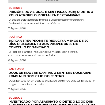
SUCESOS
PRISIÓN PROVISIONAL E SEN FIANZA PARA O DETIDO
POLO ATROPELO MORTAL EN BERTAMIRÁNS
O detido polo atropelo mortal sucedido este mércores en
Bertamiráns, no municipio coruñés de...
7 Agosto, 2026
POLÍTICA
BORJA VEREA PROMETE REDUCIR A MENOS DE 20
DÍAS O PAGAMENTO AOS PROVEDORES DO
CONCELLO DE SANTIAGO
O líder do Partido Popular de Santiago, Borja Verea,
comprometeuse a situar o período...
6 Agosto, 2026
SANTIAGO
DOUS DETIDOS EN SANTIAGO MENTRES ROUBABAN
XOIAS NUN DOMICILIO DO CENTRO
Dúas persoas foron detidas o pasado domingo tras ser pilladas 'in
fraganti' mentres roubaban...
7 Agosto, 2026
SUCESOS
INVESTIGADO POR ASASINATO O DETIDO LOGO DUN
ATROPELO INTENCIONADO EN AMES NO QUE A VÍTIMA