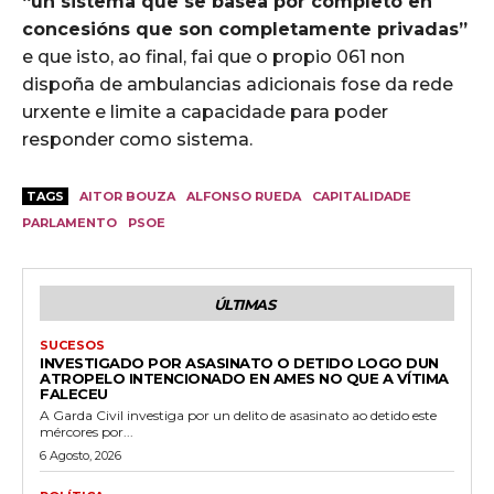
“un sistema que se basea por completo en
concesións que son completamente privadas”
e que isto, ao final, fai que o propio 061 non
dispoña de ambulancias adicionais fose da rede
urxente e limite a capacidade para poder
responder como sistema.
TAGS
AITOR BOUZA
ALFONSO RUEDA
CAPITALIDADE
PARLAMENTO
PSOE
ÚLTIMAS
SUCESOS
INVESTIGADO POR ASASINATO O DETIDO LOGO DUN
ATROPELO INTENCIONADO EN AMES NO QUE A VÍTIMA
FALECEU
A Garda Civil investiga por un delito de asasinato ao detido este
mércores por...
6 Agosto, 2026