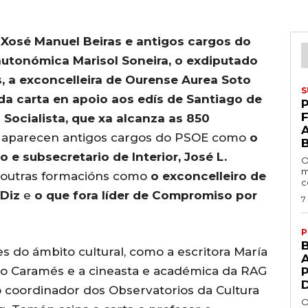
a Xosé Manuel Beiras e antigos cargos do
utonómica Marisol Soneira, o exdiputado
, a exconcelleira de Ourense Aurea Soto
S
da carta en apoio aos edís de Santiago de
P
Socialista, que xa alcanza as 850
s, aparecen antigos cargos do PSOE como
o
o e subsecretario de Interior, José L.
O
m
 doutras formacións como
o exconcelleiro de
c
 Diz
e
o que fora líder de Compromiso por
7
P
 do ámbito cultural, como a escritora María
A
eiro Caramés e a cineasta e académica da RAG
 coordinador dos Observatorios da Cultura
O