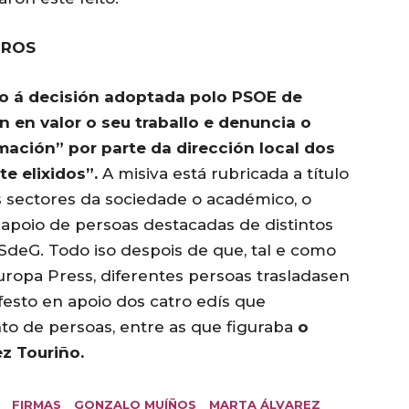
IROS
to á decisión adoptada polo PSOE de
n en valor o seu traballo e denuncia o
mación” por parte da dirección local dos
e elixidos”.
A misiva está rubricada a título
os sectores da sociedade o académico, o
 apoio de persoas destacadas de distintos
PSdeG. Todo iso despois de que, tal e como
uropa Press, diferentes persoas trasladasen
esto en apoio dos catro edís que
to de persoas, entre as que figuraba
o
z Touriño.
FIRMAS
GONZALO MUÍÑOS
MARTA ÁLVAREZ