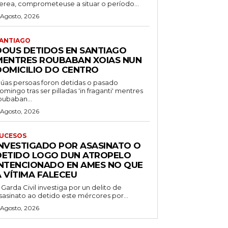
erea, comprometeuse a situar o período...
 Agosto, 2026
ANTIAGO
DOUS DETIDOS EN SANTIAGO
MENTRES ROUBABAN XOIAS NUN
DOMICILIO DO CENTRO
úas persoas foron detidas o pasado
omingo tras ser pilladas 'in fraganti' mentres
oubaban...
 Agosto, 2026
UCESOS
INVESTIGADO POR ASASINATO O
DETIDO LOGO DUN ATROPELO
INTENCIONADO EN AMES NO QUE
A VÍTIMA FALECEU
 Garda Civil investiga por un delito de
sasinato ao detido este mércores por...
 Agosto, 2026