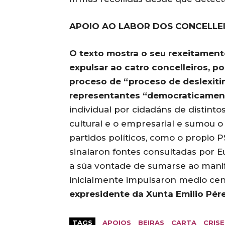
APOIO AO LABOR DOS CONCELLE
O texto mostra o seu rexeitamen
expulsar ao catro concelleiros, po
proceso de “proceso de deslexiti
representantes “democraticament
individual por cidadáns de distint
cultural e o empresarial e sumou o
partidos políticos, como o propio 
sinalaron fontes consultadas por E
a súa vontade de sumarse ao manif
inicialmente impulsaron medio cen
expresidente da Xunta Emilio Pére
TAGS
APOIOS
BEIRAS
CARTA
CRISE