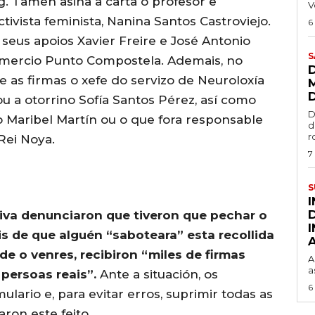
. Tamén asina a carta o profesor e
V
tivista feminista, Nanina Santos Castroviejo.
6
seus apoios Xavier Freire e José Antonio
S
Comercio Punto Compostela. Ademais, no
 as firmas o xefe do servizo de Neuroloxía
u a otorrino Sofía Santos Pérez, así como
D
 Maribel Martín ou o que fora responsable
d
r
Rei Noya.
7
S
tiva denunciaron que tiveron que pechar o
s de que alguén “saboteara” esta recollida
de o venres, recibiron “miles de firmas
A
a
 persoas reais”.
Ante a situación, os
6
lario e, para evitar erros, suprimir todas as
ron este feito.