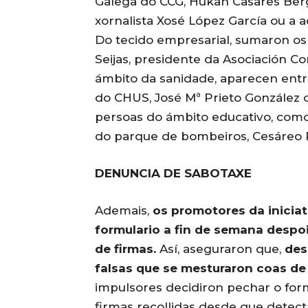
Galega do CCG, Hukan Casares Berg
xornalista Xosé López García ou a ac
Do tecido empresarial, sumaron os 
Seijas, presidente da Asociación 
ámbito da sanidade, aparecen entre
do CHUS, José Mª Prieto González o
persoas do ámbito educativo, como
do parque de bombeiros, Cesáreo 
DENUNCIA DE SABOTAXE
Ademais,
os promotores da inicia
formulario a fin de semana despoi
de firmas.
Así, aseguraron que,
des
falsas que se mesturaron coas de
impulsores decidiron pechar o formu
firmas recollidas desde que detecta