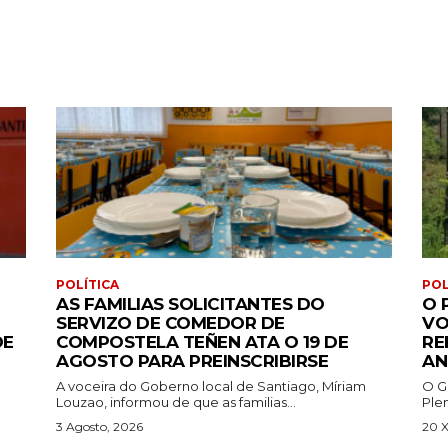
POLÍTICA
POL
AS FAMILIAS SOLICITANTES DO
O 
SERVIZO DE COMEDOR DE
VO
DE
COMPOSTELA TEÑEN ATA O 19 DE
RE
AGOSTO PARA PREINSCRIBIRSE
AN
A voceira do Goberno local de Santiago, Míriam
O G
Louzao, informou de que as familias...
Ple
3 Agosto, 2026
20 X