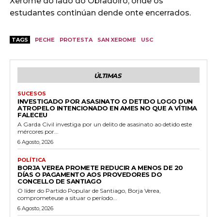
Xerome do lado do Obradoiro, onde os
estudantes continúan dende onte encerrados.
TAGS
PECHE
PROTESTA
SAN XEROME
USC
ÚLTIMAS
SUCESOS
INVESTIGADO POR ASASINATO O DETIDO LOGO DUN
ATROPELO INTENCIONADO EN AMES NO QUE A VÍTIMA
FALECEU
A Garda Civil investiga por un delito de asasinato ao detido este
mércores por...
6 Agosto, 2026
POLÍTICA
BORJA VEREA PROMETE REDUCIR A MENOS DE 20
DÍAS O PAGAMENTO AOS PROVEDORES DO
CONCELLO DE SANTIAGO
O líder do Partido Popular de Santiago, Borja Verea,
comprometeuse a situar o período...
6 Agosto, 2026