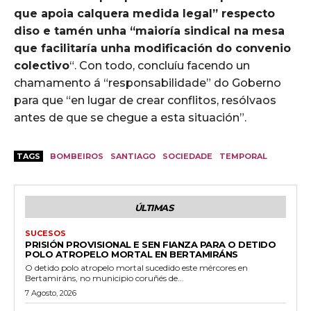
que apoia calquera medida legal” respecto
diso e tamén unha “maioría sindical na mesa
que facilitaría unha modificación do convenio
colectivo
“. Con todo, concluíu facendo un
chamamento á “responsabilidade” do Goberno
para que “en lugar de crear conflitos, resólvaos
antes de que se chegue a esta situación”.
TAGS
BOMBEIROS
SANTIAGO
SOCIEDADE
TEMPORAL
ÚLTIMAS
SUCESOS
PRISIÓN PROVISIONAL E SEN FIANZA PARA O DETIDO
POLO ATROPELO MORTAL EN BERTAMIRÁNS
O detido polo atropelo mortal sucedido este mércores en
Bertamiráns, no municipio coruñés de...
7 Agosto, 2026