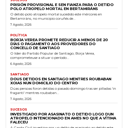
PRISIÓN PROVISIONAL E SEN FIANZA PARA O DETIDO
POLO ATROPELO MORTAL EN BERTAMIRÁNS
O detido polo atropelo mortal sucedido este mércores en
Bertamiráns, no municipio coruñés de...
7 Agosto, 2026
POLÍTICA
BORJA VEREA PROMETE REDUCIR A MENOS DE 20
DÍAS O PAGAMENTO AOS PROVEDORES DO
CONCELLO DE SANTIAGO
O líder do Partido Popular de Santiago, Borja Verea,
comprometeuse a situar o período...
6 Agosto, 2026
SANTIAGO
DOUS DETIDOS EN SANTIAGO MENTRES ROUBABAN
XOIAS NUN DOMICILIO DO CENTRO
Dúas persoas foron detidas o pasado domingo tras ser pilladas 'in
fraganti' mentres roubaban...
7 Agosto, 2026
SUCESOS
INVESTIGADO POR ASASINATO O DETIDO LOGO DUN
ATROPELO INTENCIONADO EN AMES NO QUE A VÍTIMA
FALECEU
A Garda Civil investiga por un delito de asasinato ao detido este