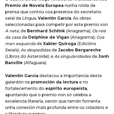
Premio de Novela Europea
nunha rolda de
prensa que contou coa presenza do secretario
xeral da Lingua,
Valentín García
. As obras
seleccionadas para competir por este premio son
A neta
, de
Bernhard Schlink
(Anagrama);
Os reis
da casa
de
Delphine de Vigan
(Anagrama);
Coa
man esquerda
de
Xabier Quiroga
(Edicións
Xerais);
As despedidas
de
Jacobo Bergareche
(Libros do Asteroide); e
As singularidades
de
Jonh
Banville
(Alfaguara).
Valentín García
destacou a importancia deste
galardón na
promoción da lectura
e no
fortalecemento do
espírito europeísta
,
apuntando que o premio non só celebra a
excelencia literaria, senón que tamén fomenta
unha conexión máis profunda entre os cidadáns e
a literatura europea.